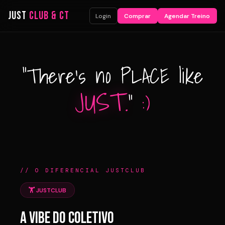
JUST
CLUB & CT
Login
Comprar
Agendar Treino
"There's no PLACE like
JUST.
"
:)
// O DIFERENCIAL JUSTCLUB
🏋️ JUSTCLUB
A VIBE DO COLETIVO