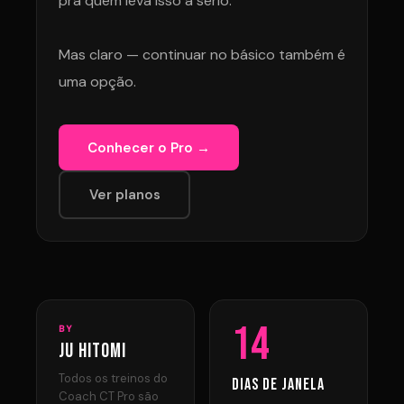
pra quem leva isso a sério.
Mas claro — continuar no básico também é
uma opção.
Conhecer o Pro →
Ver planos
14
BY
JU HITOMI
Todos os treinos do
DIAS DE JANELA
Coach CT Pro são