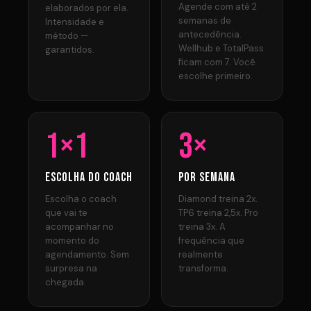
Agende com até 2
elaborados por ela.
semanas de
Intensidade e
antecedência.
método —
Wellhub e TotalPass
garantidos.
ficam com 7. Você
escolhe primeiro.
1×1
3×
ESCOLHA DO COACH
POR SEMANA
Escolha o coach
Diamond treina 2x.
que vai te
TP6 treina 2,5x. Pro
acompanhar no
treina 3x. A
momento do
frequência que
agendamento. Sem
realmente
surpresa na
transforma.
chegada.