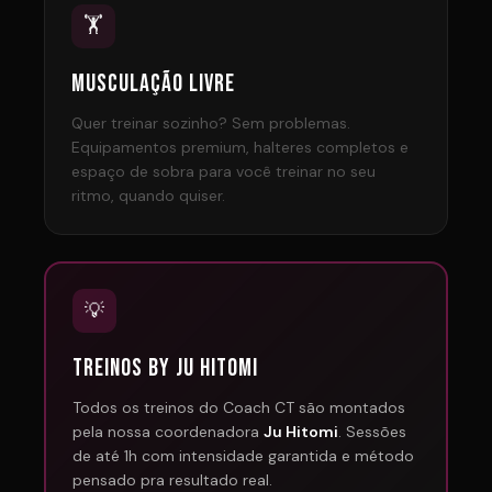
🏋️
MUSCULAÇÃO LIVRE
Quer treinar sozinho? Sem problemas.
Equipamentos premium, halteres completos e
espaço de sobra para você treinar no seu
ritmo, quando quiser.
💡
TREINOS BY JU HITOMI
Todos os treinos do Coach CT são montados
pela nossa coordenadora
Ju Hitomi
. Sessões
de até 1h com intensidade garantida e método
pensado pra resultado real.