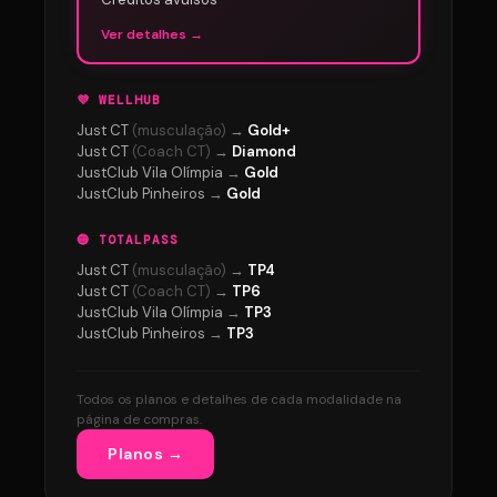
Ver detalhes
→
💜 WELLHUB
Just CT
(musculação)
→
Gold+
Just CT
(Coach CT)
→
Diamond
JustClub Vila Olímpia
→
Gold
JustClub Pinheiros
→
Gold
🔵 TOTALPASS
Just CT
(musculação)
→
TP4
Just CT
(Coach CT)
→
TP6
JustClub Vila Olímpia
→
TP3
JustClub Pinheiros
→
TP3
Todos os planos e detalhes de cada modalidade na
página de compras.
Planos →