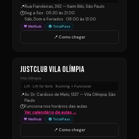
📍
Rua Fiandeiras, 392 — Itaim Bibi, São Paulo
🕐
Seg a Sex · 05:30 às 21:00
Sáb, Dom e Feriados · 08:00 às 13:00
💜 Wellhub
🔵 TotalPass
📍 Como chegar
JUSTCLUB VILA OLÍMPIA
Vila Olímpia
Lift · Lift for Girls · Running + Funcional
📍
Av. Dr. Cardoso de Melo, 1337 — Vila Olímpia, São
Paulo
🕐
Funciona nos horários das aulas.
Ver calendário de aulas →
💜 Wellhub
🔵 TotalPass
📍 Como chegar