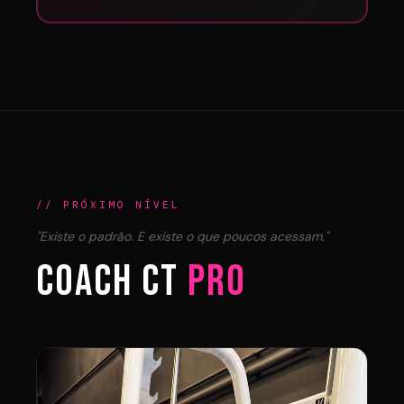
// PRÓXIMO NÍVEL
"Existe o padrão. E existe o que poucos acessam."
COACH CT
PRO